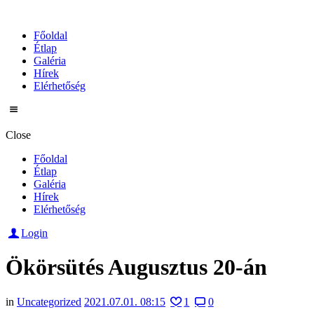
Főoldal
Étlap
Galéria
Hírek
Elérhetőség
Close
Főoldal
Étlap
Galéria
Hírek
Elérhetőség
Login
Ökörsütés Augusztus 20-án
in
Uncategorized
2021.07.01. 08:15
1
0