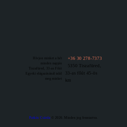
+36 30 278-7373
Hívjon minket a hét
minden napján
5350 Tiszafüred,
Tiszafüred, 33-as Főút
33-as főút 45-ös
Egyeki elágazásánál talál
meg minket
km
Patkós Csárda
© 2026. Minden jog fenntartva.