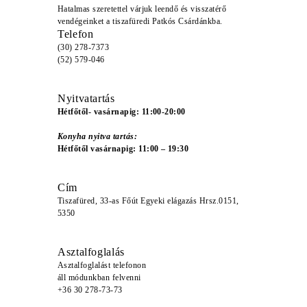
Hatalmas szeretettel várjuk leendő és visszatérő
vendégeinket a tiszafüredi Patkós Csárdánkba.
Telefon
(30) 278-7373
(52) 579-046
Nyitvatartás
Hétfőtől- vasárnapig: 11:00-20:00
Konyha nyitva tartás:
Hétfőtől vasárnapig: 11:00 – 19:30
Cím
Tiszafüred, 33-as Főút Egyeki elágazás Hrsz.0151,
5350
Asztalfoglalás
Asztalfoglalást telefonon
áll módunkban felvenni
+36 30 278-73-73