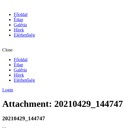
Főoldal
Étlap
Galéria
Hírek
Elérhetőség
Close
Főoldal
Étlap
Galéria
Hírek
Elérhetőség
Login
Attachment: 20210429_144747
20210429_144747