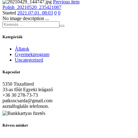
Previous item
Polish_20210520_235421087
Started
2021.07.01. 08:03
0
0
No image description ...
Kategóriák
Állatok
Gyermekprogram
Uncategorized
Kapcsolat
5350 Tiszafüred
33-as főút Egyeki leágazó
+36 30 278-73-73
patkoscsarda@gmail.com
asztalfoglalás telefonon.
Kövess minket